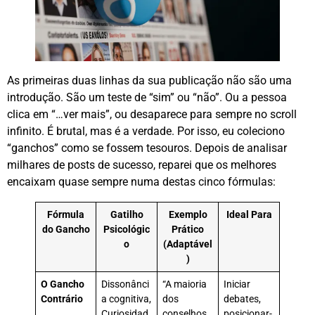
As primeiras duas linhas da sua publicação não são uma
introdução. São um teste de “sim” ou “não”. Ou a pessoa
clica em “…ver mais”, ou desaparece para sempre no scroll
infinito
. É brutal, mas é a verdade. Por isso, eu coleciono
“ganchos” como se fossem tesouros. Depois de analisar
milhares de posts de sucesso, reparei que os melhores
encaixam quase sempre numa destas cinco fórmulas
:
Fórmula
Gatilho
Exemplo
Ideal Para
do Gancho
Psicológic
Prático
o
(Adaptável
)
O Gancho
Dissonânci
“A maioria
Iniciar
Contrário
a cognitiva,
dos
debates,
Curiosidad
conselhos
posicionar-