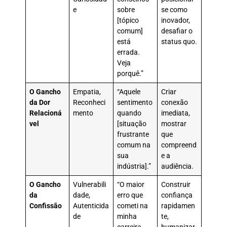
e
sobre
se como
[tópico
inovador,
comum]
desafiar o
está
status quo.
errada.
Veja
porquê.”
O Gancho
Empatia,
“Aquele
Criar
da Dor
Reconheci
sentimento
conexão
Relacioná
mento
quando
imediata,
vel
[situação
mostrar
frustrante
que
comum na
compreend
sua
e a
indústria].”
audiência.
O Gancho
Vulnerabili
“O maior
Construir
da
dade,
erro que
confiança
Confissão
Autenticida
cometi na
rapidamen
de
minha
te,