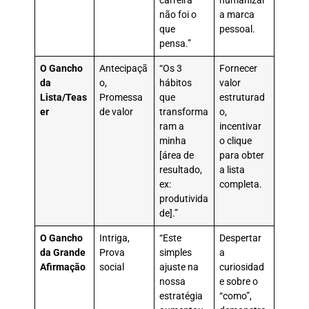
carreira
humanizar
não foi o
a marca
que
pessoal.
pensa.”
O Gancho
Antecipaçã
“Os 3
Fornecer
da
o,
hábitos
valor
Lista/Teas
Promessa
que
estruturad
er
de valor
transforma
o,
ram a
incentivar
minha
o clique
[área de
para obter
resultado,
a lista
ex:
completa.
produtivida
de].”
O Gancho
Intriga,
“Este
Despertar
da Grande
Prova
simples
a
Afirmação
social
ajuste na
curiosidad
nossa
e sobre o
estratégia
“como”,