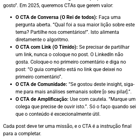
gosto”. Em 2025, queremos CTAs que gerem valor:
O CTA de Conversa (O Rei de todos):
Faça uma
pergunta aberta. “Qual foi a sua maior lição sobre este
tema? Partilhe nos comentários!”. Isto alimenta
diretamente o algoritmo.
O CTA com Link (O Tímido):
Se precisar de partilhar
um link, nunca o coloque no post. O LinkedIn não
gosta. Coloque-o no primeiro comentário e diga no
post: “O guia completo está no link que deixei no
primeiro comentário”.
O CTA de Comunidade:
“Se gostou deste insight, siga-
me para mais análises semanais sobre [o seu pilar].”.
O CTA de Amplificação:
Use com cautela. “Marque um
colega que precise de ouvir isto.”. Só o faço quando sei
que o conteúdo é excecionalmente útil.
Cada post deve ter uma missão, e o CTA é a instrução final
para a completar.